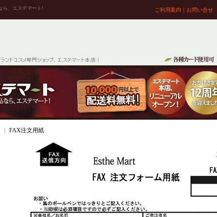
なら、エステマート!
ご利用案内
｜
お問い合せ
ム
｜
FAX注文用紙