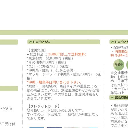
● 配達指
【佐川急便】
・ 時間指定な
● 配送料金は
(10000円以上で送料無料）
時 /16時～1
*東京都内・関東500円（税抜）
*その他本州600円（税抜）
*九州・北海道700円（税抜）
*沖縄県・離島（下記をご参照）
※交通事情
*マッサージベッド（沖縄県・離島7000円）（税
時にお届け
抜）
めご了承下
*沖縄・離島等は問い合わせ下さい。
はお支払い
*離島・一部地域や、商品サイズや重量による一
トカードの
部の商品については、別途追加送料がかかる場
確認の上、
合がございます。その場合は、別途お見積もり
させて頂きます。
● 商品到
【クレジットカード】
ただきま
が届いたり
取り扱いカードは以下のとおりです。
ある場合は
すべてのカード会社で、一括払いが可能となっ
ール・電話
ております。
前連絡がな
65日受け付
でご了承く