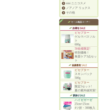
nini ニニコスメ
ノアノア リュクス
その他
ビセプター
ゲルマバスソル
ト
600g
50名様限定!
特別価格！
角質ケア3点セッ
ト
ビセプター
スキンパック
500g
ビセプター
限定5セット!
夏の紫外線対策!
ハイゼガーゼ
25cm×25cm
4ツ折・300枚入