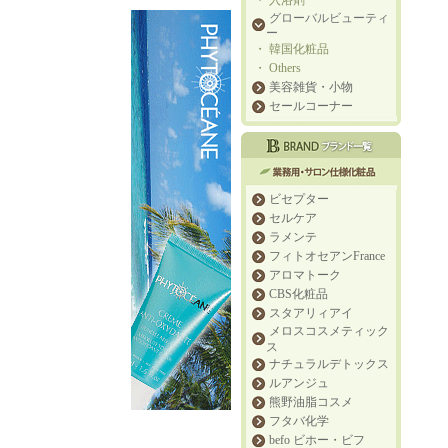
・
入浴剤
グローバルビューティ
ー
・
韓国化粧品
・
Others
美容雑貨・小物
セールコーナー
ビセプター
セルケア
ラメンテ
フィトオセアンFrance
アロマトーク
CBS化粧品
スタアリィアイ
メロスコスメティック
ス
ナチュラルデトックス
ルアンジュ
熊野油脂コスメ
フタバ化学
befo ビホー・ビフ