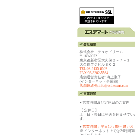
株式会社 デュオドリーム
〒169-0072
東京都新宿区大久保２－７－１
大久保フジビル８０２
TEL:03-5155-6507
FAX:03-3202-5564
店舗運営責任者: 海上淑子
(インターネット事業部)
店舗連絡先:info@esthemart.com
● 営業時間及び定休日のご案内
【 定休日】
土・日・祭日は発送を休ませてい
す。
●
営業時間：平日10：00～19：00
※ インターネット上では24時間3