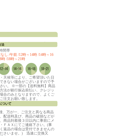
定時間帯
し /午前 /12時～14時 /14時～16
8時 /18時～21時
・天候等により、ご希望頂いた日
できない場合がございますので予
さい。 ※一部の【送料無料】商品
方法が銀行振込前払い、クレジッ
場合のみとなりますので、よくご
ご注文お願い致します。
着後、万が一、ご注文と異なる商品
、配送時及び、商品の破損などが
、商品到着後３日以内に事前にメ
・ＦＡＸにてご連絡下さい。(事
く返品の場合は受付できませんの
ださいませ。) 迅速に交換又