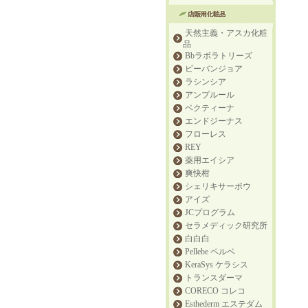
天然主義・アスカ化粧
品
Bbラボラトリーズ
ビーバンジョア
ラシンシア
アンプルール
ベクティーナ
エンドジーナス
フローレス
REY
薬用エイシア
爽快柑
シェリキサーポウ
アイズ
JCプログラム
セラメディック研究所
白白白
Pellebe ペルベ
KeraSys ケラシス
トランスダーマ
CORECO コレコ
Esthederm エステダム