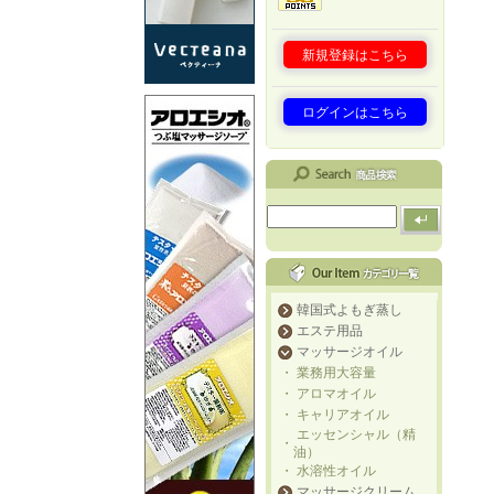
新規登録はこちら
ログインはこちら
韓国式よもぎ蒸し
エステ用品
マッサージオイル
・
業務用大容量
・
アロマオイル
・
キャリアオイル
エッセンシャル（精
・
油）
・
水溶性オイル
マッサージクリーム