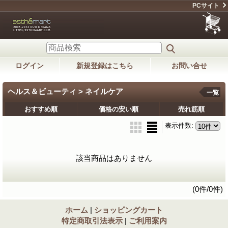
PCサイト
ログイン
新規登録はこちら
お問い合せ
ヘルス＆ビューティ > ネイルケア
一覧
おすすめ順
価格の安い順
売れ筋順
表示件数
:
該当商品はありません
(0件/0件)
ホーム
|
ショッピングカート
特定商取引法表示
|
ご利用案内