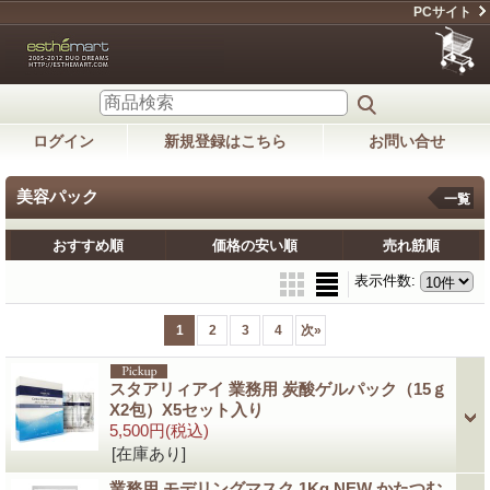
PCサイト
ログイン
新規登録はこちら
お問い合せ
美容パック
一覧
おすすめ順
価格の安い順
売れ筋順
表示件数
:
1
2
3
4
次
»
スタアリィアイ 業務用 炭酸ゲルパック（15ｇ
X2包）X5セット入り
5,500円
(税込)
[在庫あり]
業務用 モデリングマスク 1Kg NEW かたつむ