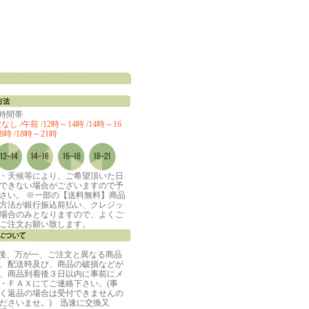
定時間帯
し /午前 /12時～14時 /14時～16
8時 /18時～21時
・天候等により、ご希望頂いた日
できない場合がございますので予
さい。 ※一部の【送料無料】商品
方法が銀行振込前払い、クレジッ
場合のみとなりますので、よくご
ご注文お願い致します。
着後、万が一、ご注文と異なる商品
、配送時及び、商品の破損などが
、商品到着後３日以内に事前にメ
・ＦＡＸにてご連絡下さい。(事
く返品の場合は受付できませんの
ださいませ。) 迅速に交換又