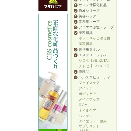
サロン仕様化粧品
原液シリーズ
美容パック
業務用ソープ
アロエつぶ塩・ソープ
美容機具
・
ホットキャビ消毒機
・
美容機器
業務用タオル
エステユニフォ-ム
・
シロタ【SHIROTA】
・
チトセ【CALALA】
消耗品
ヘルス＆ビューティ
・
フェイスケア
・
アイケア
・
ボディケア
・
メイクアップ
・
UVケア
・
ネイルケア
・
ヘアケア
ダイエット・健康
・
サプリメント