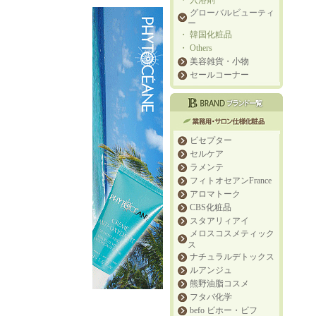
・
入浴剤
グローバルビューティ
ー
・
韓国化粧品
・
Others
美容雑貨・小物
セールコーナー
ビセプター
セルケア
ラメンテ
フィトオセアンFrance
アロマトーク
CBS化粧品
スタアリィアイ
メロスコスメティック
ス
ナチュラルデトックス
ルアンジュ
熊野油脂コスメ
フタバ化学
befo ビホー・ビフ