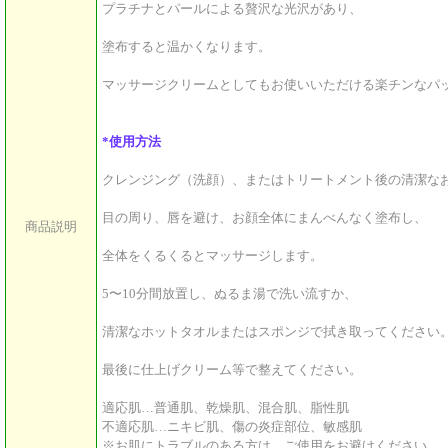
プラチナとパールによる贅沢な光沢があり、
塗布すると温かくなります。
マッサージクリームとしてもお使いいただける楽チンなパ
*使用方法
クレンジング（洗顔）、またはトリートメント後の清潔な
目の周り、唇を避け、お顔全体にまんべんなく塗布し、
商品説明
全体をくるくるとマッサージします。
5〜10分間放置し、ぬるま湯で洗い流すか、
清潔なホットタオルまたはスポンジで拭き取ってください
最後に仕上げクリーム等で整えてください。
適応肌…普通肌、乾燥肌、混合肌、脂性肌
不適応肌…ニキビ肌、傷の炎症部位、敏感肌
※お肌にトラブルのある方は、ご使用をお避けください。