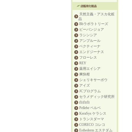
天然主義・アスカ化粧
品
Bbラボラトリーズ
ビーバンジョア
ラシンシア
アンプルール
ベクティーナ
エンドジーナス
フローレス
REY
薬用エイシア
爽快柑
シェリキサーポウ
アイズ
JCプログラム
セラメディック研究所
白白白
Pellebe ペルベ
KeraSys ケラシス
トランスダーマ
CORECO コレコ
Esthederm エステダム