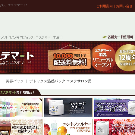
なら、エステマート!
ご利用案内
｜
お問い合せ
ム
｜
美容パック
｜
デトックス温感パック エステサロン用