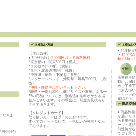
● 配達指
【佐川急便】
・ 時間指定な
● 配送料金は
(10000円以上で送料無料）
時 /16時～1
*東京都内・関東500円（税抜）
*その他本州600円（税抜）
*九州・北海道700円（税抜）
*沖縄県・離島（下記をご参照）
※交通事情
*マッサージベッド（沖縄県・離島7000円）（税
時にお届け
抜）
めご了承下
*沖縄・離島等は問い合わせ下さい。
はお支払い
*離島・一部地域や、商品サイズや重量による一
トカードの
部の商品については、別途追加送料がかかる場
確認の上、
合がございます。その場合は、別途お見積もり
させて頂きます。
● 商品到
【クレジットカード】
ただきま
が届いたり
取り扱いカードは以下のとおりです。
ある場合は
すべてのカード会社で、一括払いが可能となっ
ール・電話
ております。
前連絡がな
65日受け付
でご了承く