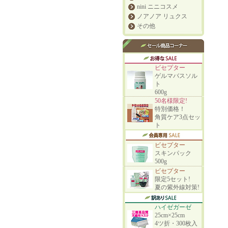
nini ニニコスメ
ノアノア リュクス
その他
ビセプター
ゲルマバスソル
ト
600g
50名様限定!
特別価格！
角質ケア3点セッ
ト
ビセプター
スキンパック
500g
ビセプター
限定5セット!
夏の紫外線対策!
ハイゼガーゼ
25cm×25cm
4ツ折・300枚入