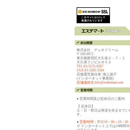
株式会社 デュオドリーム
〒169-0072
東京都新宿区大久保２－７－１
大久保フジビル８０２
TEL:03-5155-6507
FAX:03-3202-5564
店舗運営責任者: 海上淑子
(インターネット事業部)
店舗連絡先:info@esthemart.com
● 営業時間及び定休日のご案内
【 定休日】
土・日・祭日は発送を休ませてい
す。
●
営業時間：平日10：00～19：00
※ インターネット上では24時間3