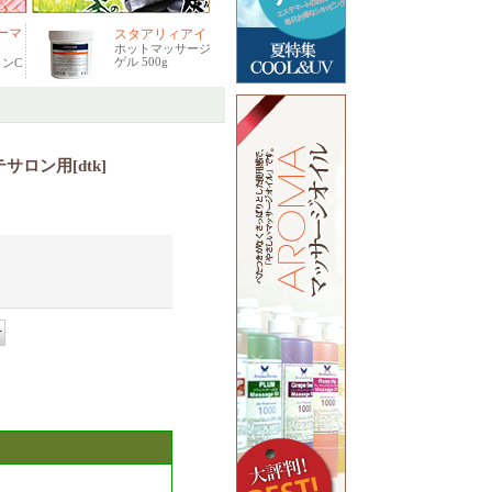
ーマ
スタアリィアイ
ホットマッサージ
ゲル 500g
ンC
テサロン用
[
dtk
]