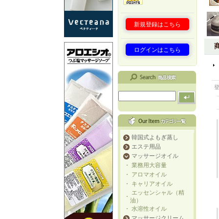
新規登録はこちら
ログインはこちら
韓国式よもぎ蒸し
エステ用品
マッサージオイル
・
業務用大容量
・
アロマオイル
・
キャリアオイル
エッセンシャル（精
・
油）
・
水溶性オイル
マッサージクリーム