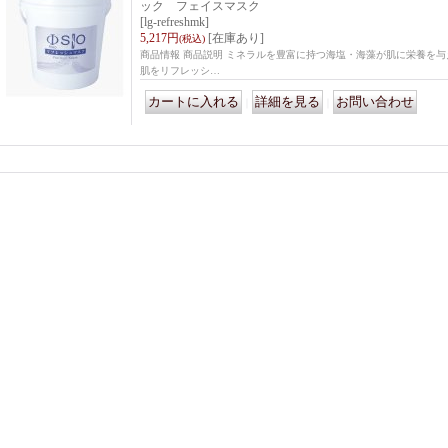
ック フェイスマスク
[lg-refreshmk]
5,217円
[在庫あり]
(税込)
商品情報 商品説明 ミネラルを豊富に持つ海塩・海藻が肌に栄養を
肌をリフレッシ…
｜
｜