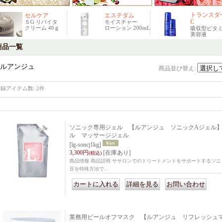
トランスダ
セルケア
エステダム
C
５G リバイタ
モイスチャー
クリーム 40ｇ
ローション 200mL
吸収型ビタミ
美容液
商品一覧
ルアンジュ
商品並び替え
:
登録アイテム数
:
2件
ソニック専用ジェル 【ルアンジュ ソニックAジェル】
ル マッサージジェル
[lg-soncj1kg]
3,300円
[在庫あり]
(税込)
商品情報 商品説明 ササロンでのトリートメントをサポートするソニ
豆を特殊方法で…
｜
｜
業務用ピールオフマスク 【ルアンジュ リフレッシュマ