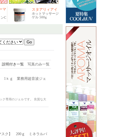
ーマ
スタアリィアイ
ホットマッサージ
ゲル 500g
ンC
説明付き一覧
写真のみ一覧
 1ｋｇ 業務用超音波ジェ
ック専用のジェルです。 良質な大
スク】 200ｇ ミネラルパ