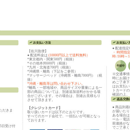
● 配達指
【佐川急便】
・ 時間指定な
● 配送料金は
(10000円以上で送料無料）
時 /16時～1
*東京都内・関東500円（税抜）
*その他本州600円（税抜）
*九州・北海道700円（税抜）
*沖縄県・離島（下記をご参照）
※交通事情
*マッサージベッド（沖縄県・離島7000円）（税
時にお届け
抜）
めご了承下
*沖縄・離島等は問い合わせ下さい。
はお支払い
*離島・一部地域や、商品サイズや重量による一
トカードの
部の商品については、別途追加送料がかかる場
確認の上、
合がございます。その場合は、別途お見積もり
させて頂きます。
● 商品到
【クレジットカード】
ただきま
が届いたり
取り扱いカードは以下のとおりです。
ある場合は
すべてのカード会社で、一括払いが可能となっ
ール・電話
ております。
前連絡がな
65日受け付
でご了承く