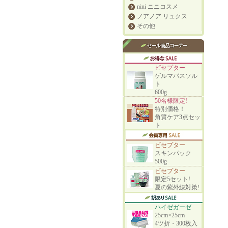
nini ニニコスメ
ノアノア リュクス
その他
ビセプター
ゲルマバスソル
ト
600g
50名様限定!
特別価格！
角質ケア3点セッ
ト
ビセプター
スキンパック
500g
ビセプター
限定5セット!
夏の紫外線対策!
ハイゼガーゼ
25cm×25cm
4ツ折・300枚入