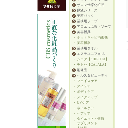
サロン仕様化粧品
原液シリーズ
美容パック
業務用ソープ
アロエつぶ塩・ソープ
美容機具
・
ホットキャビ消毒機
・
美容機器
業務用タオル
エステユニフォ-ム
・
シロタ【SHIROTA】
・
チトセ【CALALA】
消耗品
ヘルス＆ビューティ
・
フェイスケア
・
アイケア
・
ボディケア
・
メイクアップ
・
UVケア
・
ネイルケア
・
ヘアケア
ダイエット・健康
・
サプリメント