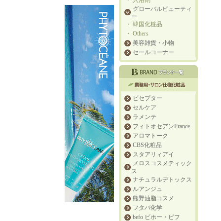
・
入浴剤
グローバルビューティ
ー
・
韓国化粧品
・
Others
美容雑貨・小物
セールコーナー
ビセプター
セルケア
ラメンテ
フィトオセアンFrance
アロマトーク
CBS化粧品
スタアリィアイ
メロスコスメティック
ス
ナチュラルデトックス
ルアンジュ
熊野油脂コスメ
フタバ化学
befo ビホー・ビフ