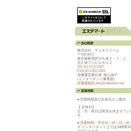
株式会社 デュオドリーム
〒169-0072
東京都新宿区大久保２－７－１
大久保フジビル８０２
TEL:03-5155-6507
FAX:03-3202-5564
店舗運営責任者: 海上淑子
(インターネット事業部)
店舗連絡先:info@esthemart.com
● 営業時間及び定休日のご案内
【 定休日】
土・日・祭日は発送を休ませてい
す。
●
営業時間：平日10：00～19：00
※ インターネット上では24時間3