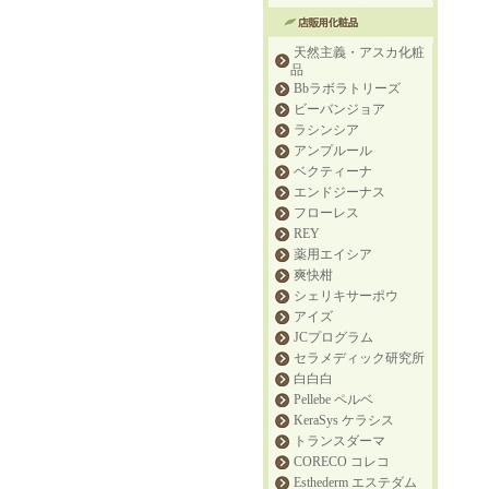
天然主義・アスカ化粧
品
Bbラボラトリーズ
ビーバンジョア
ラシンシア
アンプルール
ベクティーナ
エンドジーナス
フローレス
REY
薬用エイシア
爽快柑
シェリキサーポウ
アイズ
JCプログラム
セラメディック研究所
白白白
Pellebe ペルベ
KeraSys ケラシス
トランスダーマ
CORECO コレコ
Esthederm エステダム