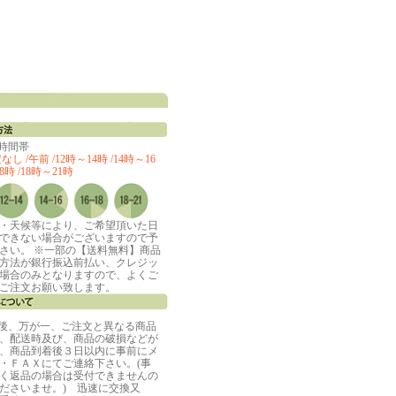
定時間帯
し /午前 /12時～14時 /14時～16
8時 /18時～21時
・天候等により、ご希望頂いた日
できない場合がございますので予
さい。 ※一部の【送料無料】商品
方法が銀行振込前払い、クレジッ
場合のみとなりますので、よくご
ご注文お願い致します。
着後、万が一、ご注文と異なる商品
、配送時及び、商品の破損などが
、商品到着後３日以内に事前にメ
・ＦＡＸにてご連絡下さい。(事
く返品の場合は受付できませんの
ださいませ。) 迅速に交換又