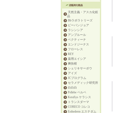
天然主義・アスカ化粧
品
Bbラボラトリーズ
ビーバンジョア
ラシンシア
アンプルール
ベクティーナ
エンドジーナス
フローレス
REY
薬用エイシア
爽快柑
シェリキサーポウ
アイズ
JCプログラム
セラメディック研究所
白白白
Pellebe ペルベ
KeraSys ケラシス
トランスダーマ
CORECO コレコ
Esthederm エステダム