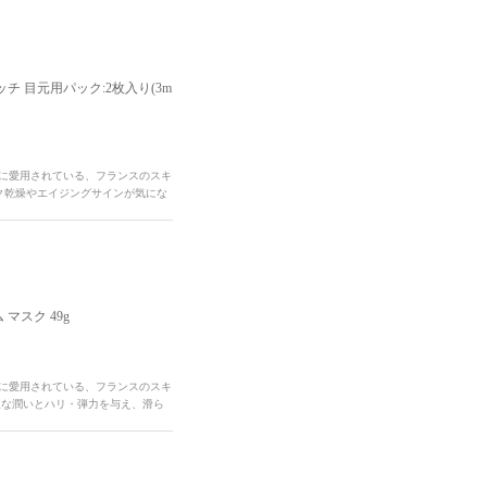
ッチ 目元用パック:2枚入り(3m
性に愛用されている、フランスのスキ
ック乾燥やエイジングサインが気にな
 マスク 49g
性に愛用されている、フランスのスキ
沢な潤いとハリ・弾力を与え、滑ら