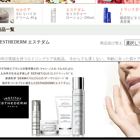
トランスダ
セルケア
エステダム
C
５G リバイタ
モイスチャー
クリーム 40ｇ
ローション 200mL
吸収型ビタミ
美容液
商品一覧
ESTHEDERM エステダム
商品並び替え
:
35年の実績を持つエイジングケア化粧品。 今からでも遅くない。年齢に合った肌ケア