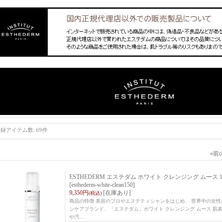
登録アイテム数
:
69件
«
前
ESTHEDERM エステダム ホワイト クレンジング ムース 1
[esthederm-white-clean150]
9,350円
[在庫あり]
(税込)
商品の特徴 美容のプロやエステティシャンをはじめ、 世界中の女
ンケアブランド、「エステダム」ホワイト クレンジング ムース 肌
や汚…