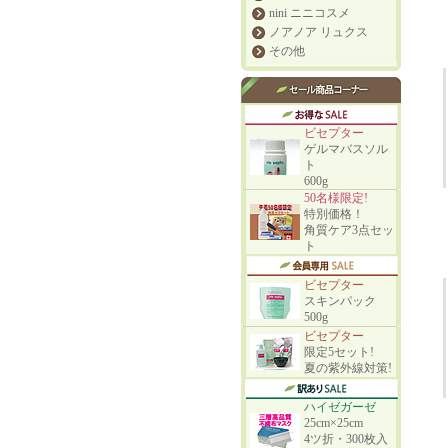
nini ニニコスメ
ノアノア リュクス
その他
ビセプター
ゲルマバスソル
ト
600g
50名様限定!
特別価格！
角質ケア3点セッ
ト
ビセプター
スキンパック
500g
ビセプター
限定5セット!
夏の紫外線対策!
ハイゼガーゼ
25cm×25cm
4ツ折・300枚入