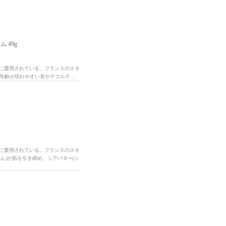
 49g
性に愛用されている、フランスのスキ
 年齢が現れやすい首やデコルテ…
性に愛用されている、フランスのスキ
ん)が肌を引き締め、シアバター(シ