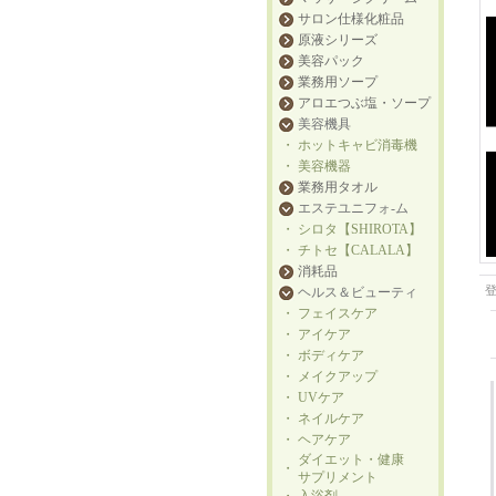
サロン仕様化粧品
原液シリーズ
美容パック
業務用ソープ
アロエつぶ塩・ソープ
美容機具
・
ホットキャビ消毒機
・
美容機器
業務用タオル
エステユニフォ-ム
・
シロタ【SHIROTA】
・
チトセ【CALALA】
消耗品
ヘルス＆ビューティ
・
フェイスケア
・
アイケア
・
ボディケア
・
メイクアップ
・
UVケア
・
ネイルケア
・
ヘアケア
ダイエット・健康
・
サプリメント