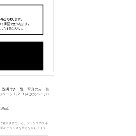
説明付き一覧
写真のみ一覧
のページ
1
|
2
|
3
|
4
次のページ
»
50mL
性に愛用されている、フランスのスキ
表面のバランスを整えながらメイク