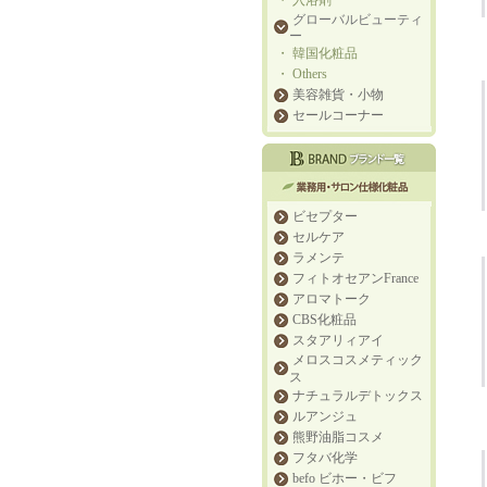
・
入浴剤
グローバルビューティ
ー
・
韓国化粧品
・
Others
美容雑貨・小物
セールコーナー
ビセプター
セルケア
ラメンテ
フィトオセアンFrance
アロマトーク
CBS化粧品
スタアリィアイ
メロスコスメティック
ス
ナチュラルデトックス
ルアンジュ
熊野油脂コスメ
フタバ化学
befo ビホー・ビフ