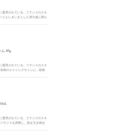
性に愛用されている、フランスのスキ
なハリといきいきとした弾力感に満ち
 49g
性に愛用されている、フランスのスキ
ム初期のエイジングサインに。植物
0mL
性に愛用されている、フランスのスキ
脂バランスを調整し、肌を引き締め