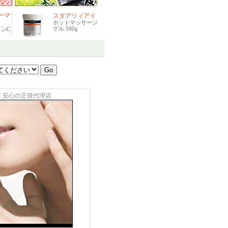
ーマ
スタアリィアイ
ホットマッサージ
ゲル 500g
ンC
 安心の正規代理店