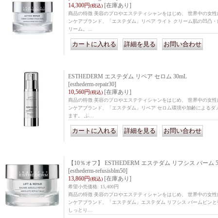
14,300円
[在庫あり]
(税込)
商品の特徴 美容のプロやエステティシャンをはじめ、 世界中の女
ンケアブランド、「エステダム」リペア ライト クリーム肌の凹凸
リーム。…
｜
｜
ESTHEDERM エステダム リペア セロム 30mL
[esthederm-repair30]
10,560円
[在庫あり]
(税込)
商品の特徴 美容のプロやエステティシャンをはじめ、 世界中の女
ンケアブランド、「エステダム」リペア セロム環境や加齢によるダ
ます。 ふ…
｜
｜
【10％オフ】 ESTHEDERM エステダム リフシス バーム 5
[esthederm-refusisblm50]
13,860円
[在庫あり]
(税込)
希望小売価格
:
15,400円
商品の特徴 美容のプロやエステティシャンをはじめ、 世界中の女
ンケアブランド、「エステダム」エステダム リフシス バームピン
しっとり…