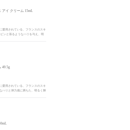
 アイ クリーム 15mL
性に愛用されている、フランスのスキ
にピンと張るようなハリを与え、明
9.5g
性に愛用されている、フランスのスキ
うなハリと弾力感に満ちた、明るく輝
0mL