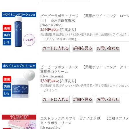
ビービーラボラトリーズ 【薬用ホワイトニング ローショ
ｍｌ 薬用美白化粧水
[bb-whitelotion]
5,170円
[在庫あり]
(税込)
商品情報 商品説明 シミ*と闘い透明美肌へ導く薬用美白ラインは２
「ビタミンC誘導体」の働き…
｜
｜
ビービーラボラトリーズ 【薬用ホワイトニング クリー
薬用美白クリーム
[bb-whitecream]
5,500円
[在庫あり]
(税込)
商品情報 商品説明 シミ*と闘い透明美肌へ導く薬用美白ラインは２
「ビタミンC…
｜
｜
エストラックス サプリ ピクノQ10-RC 【美肌サプリメン
Ｂｂラボラトリーズ
[bb-estraq10rc]