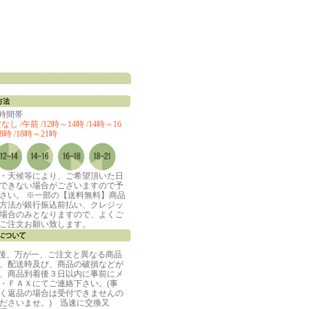
定時間帯
し /午前 /12時～14時 /14時～16
8時 /18時～21時
・天候等により、ご希望頂いた日
できない場合がございますので予
さい。 ※一部の【送料無料】商品
方法が銀行振込前払い、クレジッ
場合のみとなりますので、よくご
ご注文お願い致します。
着後、万が一、ご注文と異なる商品
、配送時及び、商品の破損などが
、商品到着後３日以内に事前にメ
・ＦＡＸにてご連絡下さい。(事
く返品の場合は受付できませんの
ださいませ。) 迅速に交換又