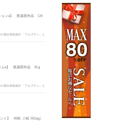
ンα】 医薬部外品 120
つの美白有効成分 「アルブチン」と
ムα】 医薬部外品 30ｇ
つの美白有効成分 「アルブチン」と
ト】 60粒（1粒 502mg）