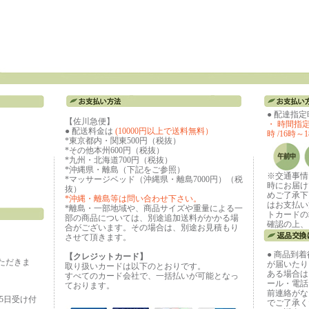
● 配達指
【佐川急便】
・ 時間指定な
● 配送料金は
(10000円以上で送料無料）
時 /16時～1
*東京都内・関東500円（税抜）
*その他本州600円（税抜）
*九州・北海道700円（税抜）
*沖縄県・離島（下記をご参照）
※交通事情
*マッサージベッド（沖縄県・離島7000円）（税
時にお届け
抜）
めご了承下
*沖縄・離島等は問い合わせ下さい。
はお支払い
*離島・一部地域や、商品サイズや重量による一
トカードの
部の商品については、別途追加送料がかかる場
確認の上、
合がございます。その場合は、別途お見積もり
させて頂きます。
● 商品到
【クレジットカード】
ただきま
が届いたり
取り扱いカードは以下のとおりです。
ある場合は
すべてのカード会社で、一括払いが可能となっ
ール・電話
ております。
前連絡がな
65日受け付
でご了承く