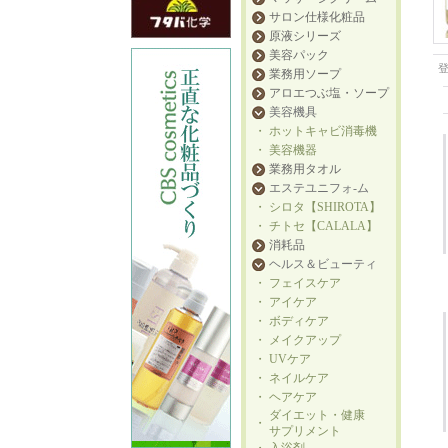
サロン仕様化粧品
原液シリーズ
美容パック
業務用ソープ
アロエつぶ塩・ソープ
美容機具
・
ホットキャビ消毒機
・
美容機器
業務用タオル
エステユニフォ-ム
・
シロタ【SHIROTA】
・
チトセ【CALALA】
消耗品
ヘルス＆ビューティ
・
フェイスケア
・
アイケア
・
ボディケア
・
メイクアップ
・
UVケア
・
ネイルケア
・
ヘアケア
ダイエット・健康
・
サプリメント