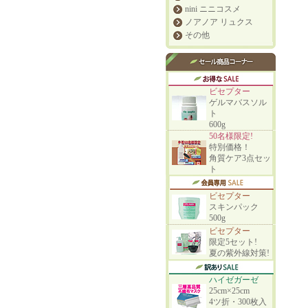
nini ニニコスメ
ノアノア リュクス
その他
ビセプター
ゲルマバスソル
ト
600g
50名様限定!
特別価格！
角質ケア3点セッ
ト
ビセプター
スキンパック
500g
ビセプター
限定5セット!
夏の紫外線対策!
ハイゼガーゼ
25cm×25cm
4ツ折・300枚入