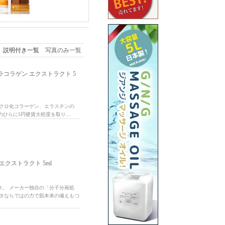
説明付き一覧
写真のみ一覧
コラゲン エクストラクト 5
イクロ化コラーゲン、エラスチンの
手のひらに5円硬貨大程度を取り…
クストラクト 5ml
ス。 メーカー独自の「分子分画処
ンタならではの力で肌本来の備えもつ