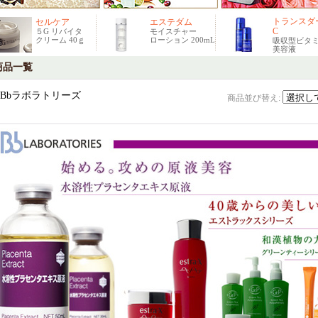
トランスダ
セルケア
エステダム
C
５G リバイタ
モイスチャー
クリーム 40ｇ
ローション 200mL
吸収型ビタミ
美容液
商品一覧
Bbラボラトリーズ
商品並び替え
: