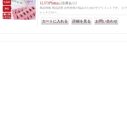
12,572円
[在庫あり]
(税込)
商品情報 商品説明 女性特有の悩みのためのサプリメントです。 ピ
レッドクロー…
｜
｜