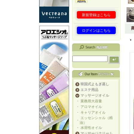
新規登録はこちら
ログインはこちら
韓国式よもぎ蒸し
エステ用品
マッサージオイル
・
業務用大容量
・
アロマオイル
・
キャリアオイル
エッセンシャル（精
・
油）
・
水溶性オイル
マッサージクリーム