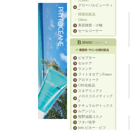
・
入浴剤
グローバルビューティ
ー
・
韓国化粧品
・
Others
美容雑貨・小物
セールコーナー
ビセプター
セルケア
ラメンテ
フィトオセアンFrance
アロマトーク
CBS化粧品
スタアリィアイ
メロスコスメティック
ス
ナチュラルデトックス
ルアンジュ
熊野油脂コスメ
フタバ化学
befo ビホー・ビフ