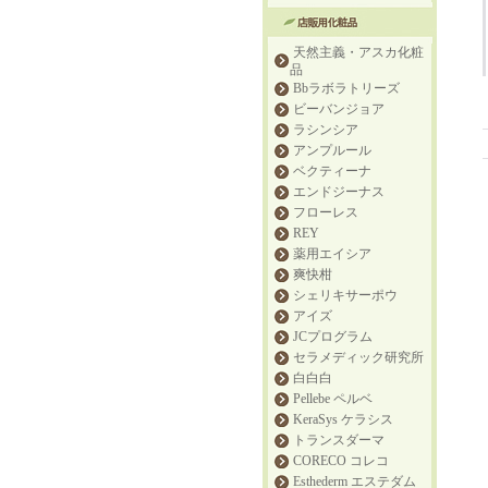
天然主義・アスカ化粧
品
Bbラボラトリーズ
ビーバンジョア
ラシンシア
アンプルール
ベクティーナ
エンドジーナス
フローレス
REY
薬用エイシア
爽快柑
シェリキサーポウ
アイズ
JCプログラム
セラメディック研究所
白白白
Pellebe ペルベ
KeraSys ケラシス
トランスダーマ
CORECO コレコ
Esthederm エステダム