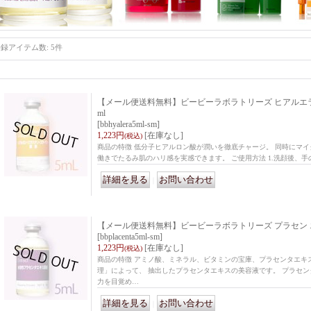
登録アイテム数
:
5件
【メール便送料無料】ビービーラボラトリーズ ヒアルエラ
ml
[bbhyalera5ml-sm]
1,223円
[在庫なし]
(税込)
商品の特徴 低分子ヒアルロン酸が潤いを徹底チャージ。 同時にマ
働きでたるみ肌のハリ感を実感できます。 ご使用方法 1.洗顔後、
｜
【メール便送料無料】ビービーラボラトリーズ プラセン エ
[bbplacenta5ml-sm]
1,223円
[在庫なし]
(税込)
商品の特徴 アミノ酸、ミネラル、ビタミンの宝庫、プラセンタエキ
理」によって、 抽出したプラセンタエキスの美容液です。 プラセ
力を目覚め…
｜