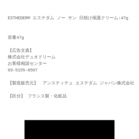
ESTHEDERM エステダム ノー サン 日焼け保護クリーム:47g
容量47g
【広告文責】
株式会社デュオドリーム
お客様相談センター
03-5155-6507
【製造販売元】 アンスティテュ エステダム ジャパン株式会社
【区分】 フランス製・化粧品