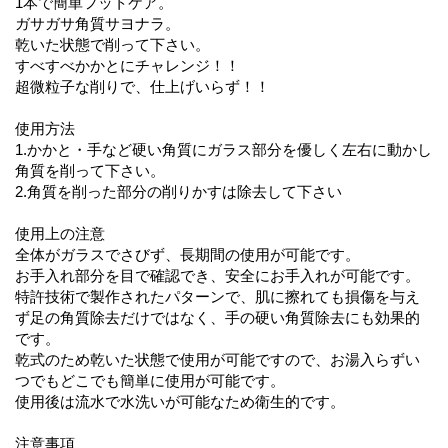
1本で簡単フットケア。
ガサガサ角質サヨナラ。
乾いた状態で削って下さい。
すべすべかかとにチャレンジ！！
超微粒子な削りで、仕上げいらず！！
使用方法
1.かかと・手など硬い角質にガラス部分を優しく左右に動かし
角質を削って下さい。
2.角質を削った部分の削りかすは除去して下さい
使用上の注意
全体がガラスでさびず、長期間の使用が可能です。
お手入れ部分を目で確認でき、安全にお手入れが可能です。
特許技術で製作されたパターンで、肌に擦れても損傷を与え
ず足の角質除去だけではなく、手の硬い角質除去にも効果的
です。
乾式のため乾いた状態で使用が可能ですので、お湯入らずい
つでもどこでも簡単に使用が可能です。
使用後は流水で水洗いが可能なため衛生的です。
注意事項