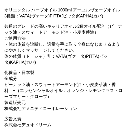
オリエンタル ハーブオイル 1000ml アーユルヴェーダオイル
3種類：VATA(ヴァータ)PITTA(ピッタ)KAPHA(カパ)
共通のグレードの高いキャリアオイル3種オイル配合（ピーナ
ッツ油・スウィートアーモンド油・小麦麦芽油）
ご使用方法
・体の体質を診断し、適量を手に取り全身になじませるよう
にやさしくマッサージしてください。
体の体質（ドーシャ）別：VATA(ヴァータ)PITTA(ピッ
タ)KAPHA(カパ)
化粧品・日本製
全成分
ピーナッツ油・スウィートアーモンド油・小麦麦芽油・香
料 +（エッセンシャルオイル：オレンジ・レモングラス・ロ
ーズマリー・クローブ）
製造販売元
株式会社アメニティコーポレーション
広告文責
株式会社デュオドリーム