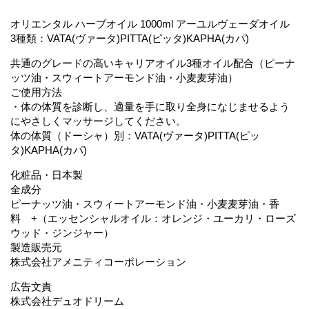
オリエンタル ハーブオイル 1000ml アーユルヴェーダオイル
3種類：VATA(ヴァータ)PITTA(ピッタ)KAPHA(カパ)
共通のグレードの高いキャリアオイル3種オイル配合（ピーナ
ッツ油・スウィートアーモンド油・小麦麦芽油）
ご使用方法
・体の体質を診断し、適量を手に取り全身になじませるよう
にやさしくマッサージしてください。
体の体質（ドーシャ）別：VATA(ヴァータ)PITTA(ピッ
タ)KAPHA(カパ)
化粧品・日本製
全成分
ピーナッツ油・スウィートアーモンド油・小麦麦芽油・香
料 +（エッセンシャルオイル：オレンジ・ユーカリ・ローズ
ウッド・ジンジャー）
製造販売元
株式会社アメニティコーポレーション
広告文責
株式会社デュオドリーム