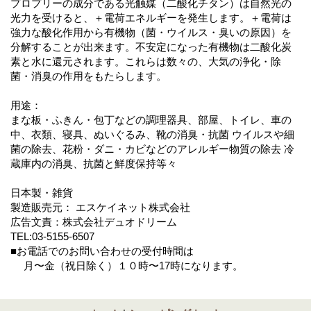
プロプリーの成分である光触媒（二酸化チタン）は自然光の
光力を受けると、＋電荷エネルギーを発生します。＋電荷は
強力な酸化作用から有機物（菌・ウイルス・臭いの原因）を
分解することが出来ます。不安定になった有機物は二酸化炭
素と水に還元されます。これらは数々の、大気の浄化・除
菌・消臭の作用をもたらします。
用途：
まな板・ふきん・包丁などの調理器具、部屋、トイレ、車の
中、衣類、寝具、ぬいぐるみ、靴の消臭・抗菌 ウイルスや細
菌の除去、花粉・ダニ・カビなどのアレルギー物質の除去 冷
蔵庫内の消臭、抗菌と鮮度保持等々
日本製・雑貨
製造販売元： エスケイネット株式会社
広告文責：株式会社デュオドリーム
TEL:03-5155-6507
■お電話でのお問い合わせの受付時間は
月〜金（祝日除く）１０時〜17時になります。