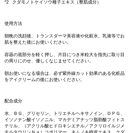
*2 クダモノトケイソウ種子エキス（整肌成分）
使用方法
朝晩の洗顔後、トランスダーマ美容液や化粧水、乳液等でお
肌を整えた後にお使いください。
容器の底部分を軽く押し、片目につき米粒大を指先に取り目
の周りにのせ、優しくなじませてください。
朝お使いになる場合は、必ず紫外線カット効果のある化粧品
をアイクリームの後にお使いください。
配合成分
水、ＢＧ、グリセリン、トリエチルヘキサノイン、ＤＰＧ、
イソノナン酸イソノニル、マカデミアナッツ脂肪酸フィトス
テリル、（アクリル酸ヒドロキシエチル／アクリロイルジメ
チルタウリンＮａ）コポリマー、ネムノキ樹皮エキス、クダ