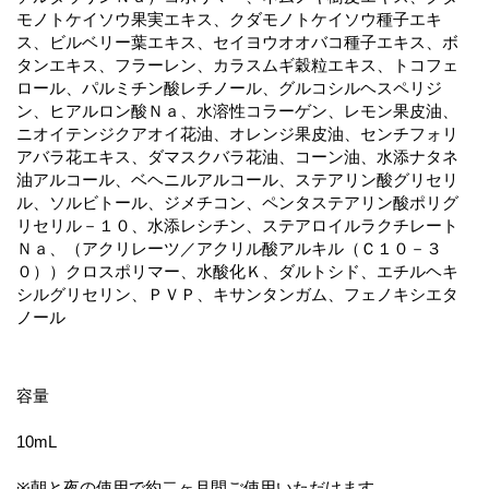
モノトケイソウ果実エキス、クダモノトケイソウ種子エキ
ス、ビルベリー葉エキス、セイヨウオオバコ種子エキス、ボ
タンエキス、フラーレン、カラスムギ穀粒エキス、トコフェ
ロール、パルミチン酸レチノール、グルコシルヘスペリジ
ン、ヒアルロン酸Ｎａ、水溶性コラーゲン、レモン果皮油、
ニオイテンジクアオイ花油、オレンジ果皮油、センチフォリ
アバラ花エキス、ダマスクバラ花油、コーン油、水添ナタネ
油アルコール、ベヘニルアルコール、ステアリン酸グリセリ
ル、ソルビトール、ジメチコン、ペンタステアリン酸ポリグ
リセリル－１０、水添レシチン、ステアロイルラクチレート
Ｎａ、（アクリレーツ／アクリル酸アルキル（Ｃ１０－３
０））クロスポリマー、水酸化Ｋ、ダルトシド、エチルヘキ
シルグリセリン、ＰＶＰ、キサンタンガム、フェノキシエタ
ノール
容量
10mL
※朝と夜の使用で約二ヶ月間ご使用いただけます。