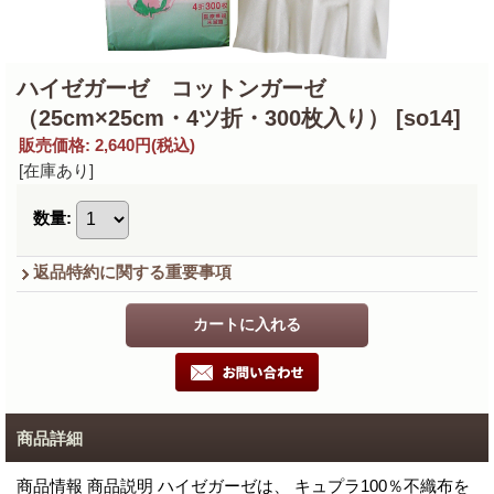
ハイゼガーゼ コットンガーゼ
（25cm×25cm・4ツ折・300枚入り）
[so14]
販売価格
:
2,640円
(税込)
[在庫あり]
数量
:
返品特約に関する重要事項
商品詳細
商品情報 商品説明 ハイゼガーゼは、 キュプラ100％不織布を