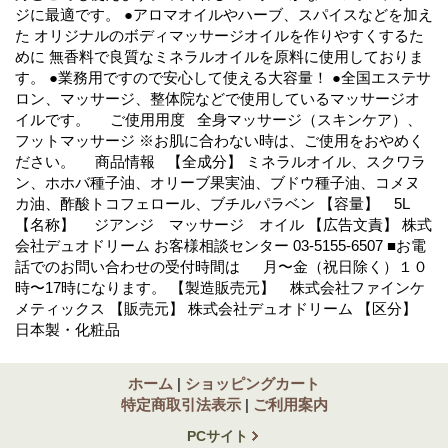
ジに最適です。 ●アロマオイルやハーブ、スパイスなどを加え
た オリジナルのボディマッサージオイルを作りやすくするた
めに 無香料で良質なミネラルオイルを原料に使用しておりま
す。 ●業務用ですので安心して使える大容量！ ●全国エステサ
ロン、マッサージ、整体院などで使用しているマッサージオ
イルです。 ご使用用度 全身マッサージ（スキンケア）、
フットマッサージ ※お肌に合わない時は、ご使用をおやめく
ださい。 商品情報 【全成分】 ミネラルオイル、スクワラ
ン、ホホバ種子油、オリーブ果実油、ブドウ種子油、コメヌ
カ油、酢酸トコフェロール、ブチルパラベン 【容量】 5L
【名称】 ジアンジ マッサージ オイル 【広告文責】 株式
会社デュオドリーム お客様相談センター 03-5155-6507 ■お電
話でのお問い合わせの受付時間は 月〜金（祝日除く）１０
時〜17時になります。 【製造販売元】 株式会社ファインケ
メティックス 【販売元】 株式会社デュオドリーム 【区分】
日本製・化粧品
ホーム
|
ショッピングカート
特定商取引法表示
|
ご利用案内
PCサイト