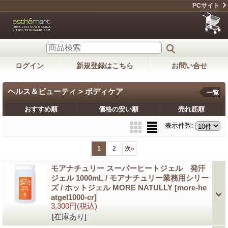
PCサイト
ログイン
新規登録はこちら
お問い合せ
ヘルス＆ビューティ > ボディケア
一覧
おすすめ順
価格の安い順
売れ筋順
表示件数
:
1
2
次
»
モアナチュリー スーパーヒートジェル 発汗
ジェル 1000mL / モアナチュリー業務用シリー
ズ / ホットジェル MORE NATULLY
[more-he
atgel1000-cr]
3,300円
(税込)
[在庫あり]