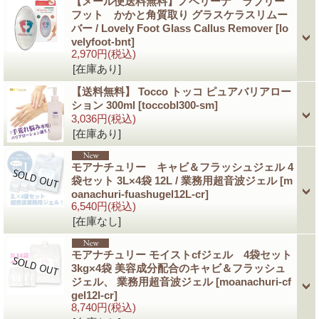
【メール便送料無料】ノベリーナ ラブリー
フット かかと角質取り グラスケラスリムー
バー / Lovely Foot Glass Callus Remover
[lo
velyfoot-bnt]
2,970円
(税込)
[在庫あり]
【送料無料】 Tocco トッコ ピュアバリアロー
ション 300ml
[toccobl300-sm]
3,036円
(税込)
[在庫あり]
モアナチュリー キャビ＆フラッシュジェル 4
袋セット 3L×4袋 12L / 業務用超音波ジェル
[m
oanachuri-fuashugel12L-cr]
6,540円
(税込)
[在庫なし]
モアナチュリー モイストcfジェル 4袋セット
3kg×4袋 美容成分配合のキャビ＆フラッシュ
ジェル、 業務用超音波ジェル
[moanachuri-cf
gel12l-cr]
8,740円
(税込)